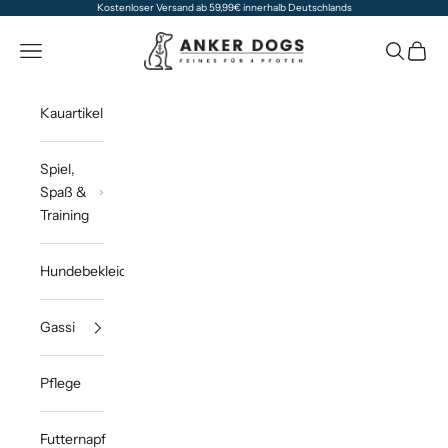
Zum Inhalt springen
Kostenloser Versand ab 59,99€ innerhalb Deutschlands
Anker Dogs
Navigationsmenü öffnen
Suche öff
Waren
Kauartikel
Spiel,
Spaß &
Training
Hundebekleidung
Gassi
Pflege
Futternapf