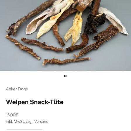
Gehe zu Element 1
Gehe zu Element 2
Anker Dogs
Welpen Snack-Tüte
Angebot
15,00€
inkl. MwSt. zzgl. Versand