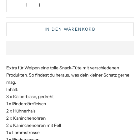
Anzahl verringern
Anzahl verringern
IN DEN WARENKORB
Extra für Welpen eine tolle Snack-Tüte mit verschiedenen
Produkten. So findest du heraus, was dein kleiner Schatz gerne
mag.
Inhalt:
3 x Kälberblase, gedreht
1 x Rinderdörrfleisch
2 x Hühnerhals
2 x Kaninchenohren
2 x Kaninchenohren mit Fell
1 x Lammstrosse
1 x Rinderpansen