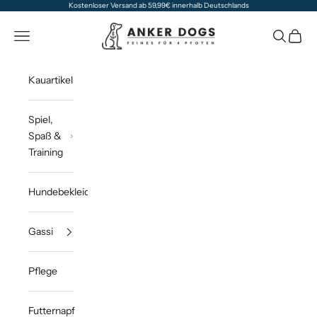
Zum Inhalt springen
Kostenloser Versand ab 59,99€ innerhalb Deutschlands
Anker Dogs
Navigationsmenü öffnen
Suche öff
Waren
Kauartikel
Spiel,
Spaß &
Training
Hundebekleidung
Gassi
Pflege
Futternapf