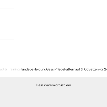
paß & Training
Hundebekleidung
Gassi
Pflege
Futternapf & Co
Betten
Für 2
Dein Warenkorb ist leer