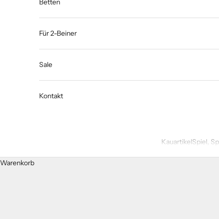
Betten
Für 2-Beiner
Sale
Kontakt
Kauartikel
Spiel, S
Warenkorb
STARTSEITE
SHOP
VEGGIE