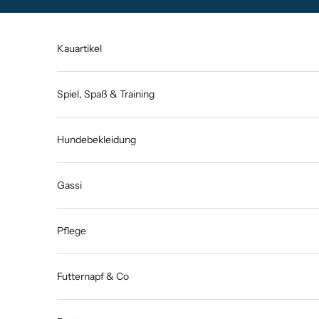
Zum Inhalt springen
Kauartikel
Spiel, Spaß & Training
Hundebekleidung
Gassi
Pflege
Futternapf & Co