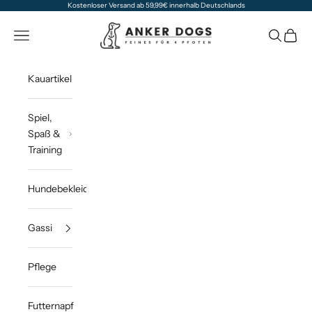
Zum Inhalt springen
Kostenloser Versand ab 59,99€ innerhalb Deutschlands
Anker Dogs
Navigationsmenü öffnen
Suche öff
Waren
Kauartikel
Spiel,
Spaß &
Training
Hundebekleidung
Gassi
Pflege
Futternapf