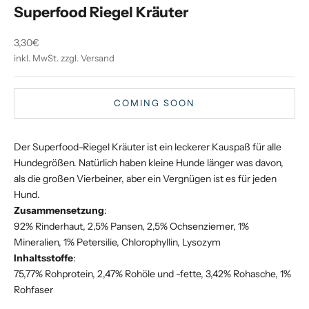
Superfood Riegel Kräuter
Angebot
3,30€
inkl. MwSt. zzgl. Versand
COMING SOON
Der Superfood-Riegel Kräuter ist ein leckerer Kauspaß für alle
Hundegrößen. Natürlich haben kleine Hunde länger was davon,
als die großen Vierbeiner, aber ein Vergnügen ist es für jeden
Hund.
Zusammensetzung
:
92% Rinderhaut, 2,5% Pansen, 2,5% Ochsenziemer, 1%
Mineralien, 1% Petersilie, Chlorophyllin, Lysozym
Inhaltsstoffe
:
75,77% Rohprotein, 2,47% Rohöle und -fette, 3,42% Rohasche, 1%
Rohfaser