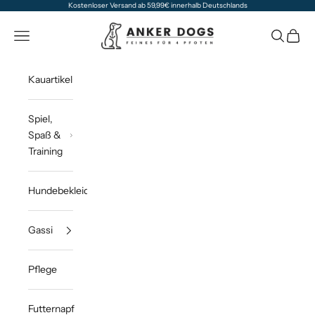
Zum Inhalt springen
Kostenloser Versand ab 59,99€ innerhalb Deutschlands
Anker Dogs
Navigationsmenü öffnen
Suche öff
Waren
Kauartikel
Spiel,
Spaß &
Training
Hundebekleidung
Gassi
Pflege
Futternapf