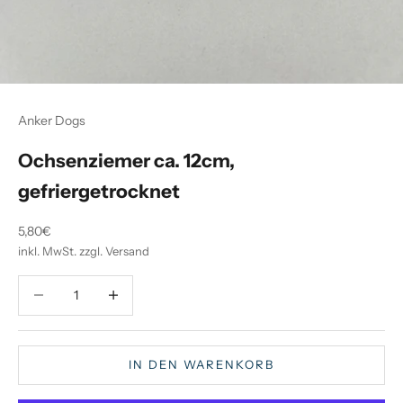
Anker Dogs
Ochsenziemer ca. 12cm,
gefriergetrocknet
Angebot
5,80€
inkl. MwSt. zzgl. Versand
Anzahl verringern
Anzahl verringern
IN DEN WARENKORB