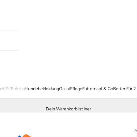
paß & Training
Hundebekleidung
Gassi
Pflege
Futternapf & Co
Betten
Für 2
Dein Warenkorb ist leer
A