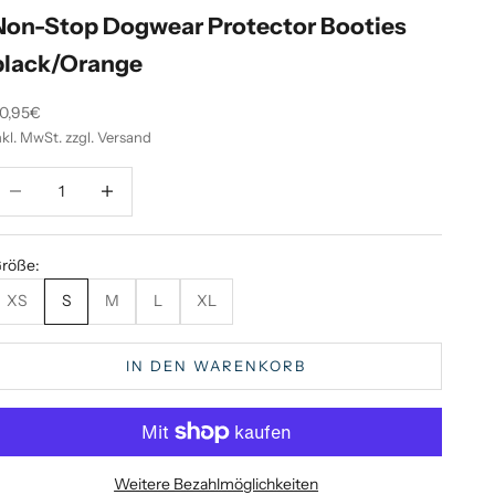
Non-Stop Dogwear Protector Booties
black/Orange
ngebot
0,95€
nkl. MwSt. zzgl. Versand
nzahl verringern
Anzahl verringern
röße:
XS
S
M
L
XL
IN DEN WARENKORB
Weitere Bezahlmöglichkeiten