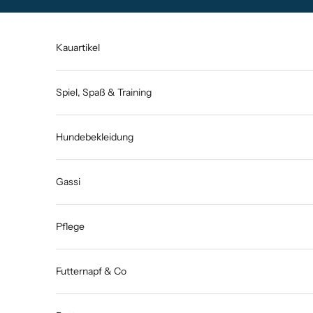
Zum Inhalt springen
Kauartikel
Spiel, Spaß & Training
Hundebekleidung
Gassi
Pflege
Futternapf & Co