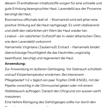
diesem Öl enthaltenen Inhaltsstoffe sorgen für eine schnelle und
gute Erholung beanspruchter Haut. Lavendelöl aus der Provence
beruhigt die Haut.
Rosmarinus officinalis leaf oil –
Rosmarinöl wird seit jeher eine
positive Wirkung auf die Haut nachgesagt. Es wirkt vitalisierend
und stellt den natürlichen pH-Wert der Haut wieder her.
Linalool –
ein natürlicher Duftstoff der in vielen ätherischen Ölen,
wie dem Lavendelöl vorkommt
Hamamelis Virginiana (Zaubernuß) Extract – Hamamelis bindet
überschüssige Feuchtigkeit die das Hautmilieu ungünstig
beeinflusst, beruhigt und regeneriert die Haut.
Anwendung:
Zur Anwendung im äußeren Gehörgang. Vor Gebrauch schütteln
und auf Körpertemperatur erwärmen. Bei intensivem
Pflegebedarf 1-2 x täglich ein paar Tropfen OHR-ENGEL mit der
Pipette vorsichtig in die Ohrmuschel geben oder mit einem
Wattebausch auftragen. Danach den Ohrgrund von aussen sanft
massieren.
Eine tiefere Reinigung des Gehörganges sollte nur durch den