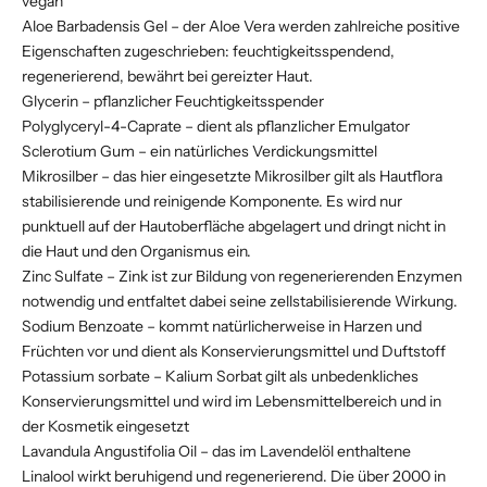
vegan
Aloe Barbadensis Gel – der Aloe Vera werden zahlreiche positive
Eigenschaften zugeschrieben: feuchtigkeitsspendend,
regenerierend, bewährt bei gereizter Haut.
Glycerin –
pflanzlicher Feuchtigkeitsspender
Polyglyceryl-4-Caprate –
dient als pflanzlicher Emulgator
Sclerotium Gum –
ein natürliches Verdickungsmittel
Mikrosilber – das hier eingesetzte Mikrosilber gilt als Hautflora
stabilisierende und reinigende Komponente. Es wird nur
punktuell auf der Hautoberfläche abgelagert und dringt nicht in
die Haut und den Organismus ein.
Zinc Sulfate –
Zink ist zur Bildung von regenerierenden Enzymen
notwendig und entfaltet dabei seine zellstabilisierende Wirkung.
Sodium Benzoate –
kommt natürlicherweise in Harzen und
Früchten vor und dient als Konservierungsmittel und Duftstoff
Potassium sorbate –
Kalium Sorbat gilt als unbedenkliches
Konservierungsmittel und wird im Lebensmittelbereich und in
der Kosmetik eingesetzt
Lavandula Angustifolia Oil – das im Lavendelöl enthaltene
Linalool wirkt beruhigend und regenerierend. Die über 2000 in