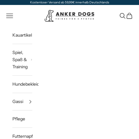
Zum Inhalt springen
Kostenloser Versand ab 59,99€ innerhalb Deutschlands
Anker Dogs
Navigationsmenü öffnen
Suche öff
Waren
Kauartikel
Spiel,
Spaß &
Training
Hundebekleidung
Gassi
Pflege
Futternapf