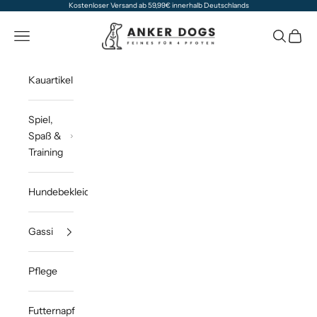
Zum Inhalt springen
Kostenloser Versand ab 59,99€ innerhalb Deutschlands
Anker Dogs
Navigationsmenü öffnen
Suche öff
Waren
Kauartikel
Spiel,
Spaß &
Training
Hundebekleidung
Gassi
Pflege
Futternapf