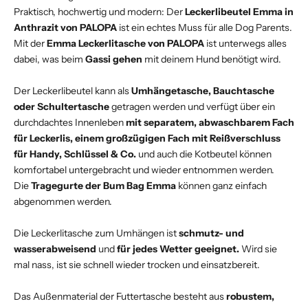
Praktisch, hochwertig und modern: Der
Leckerlibeutel Emma in
Anthrazit von PALOPA
ist ein echtes Muss für alle Dog Parents.
Mit der
Emma Leckerlitasche von PALOPA
ist unterwegs alles
dabei, was beim
Gassi gehen
mit deinem Hund benötigt wird.
Der Leckerlibeutel kann als
Umhängetasche, Bauchtasche
oder Schultertasche
getragen werden und verfügt über ein
durchdachtes Innenleben
mit separatem, abwaschbarem Fach
für Leckerlis, einem großzügigen Fach mit Reißverschluss
für Handy, Schlüssel & Co.
und auch die Kotbeutel können
komfortabel untergebracht und wieder entnommen werden.
Die
Tragegurte der Bum Bag Emma
können ganz einfach
abgenommen werden.
Die Leckerlitasche zum Umhängen ist
schmutz- und
wasserabweisend
und
für jedes
Wetter geeignet.
Wird sie
mal nass, ist sie schnell wieder trocken und einsatzbereit.
Das Außenmaterial der Futtertasche besteht aus
robustem,