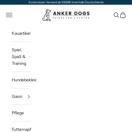
Zum Inhalt springen
Kostenloser Versand ab 59,99€ innerhalb Deutschlands
Anker Dogs
Navigationsmenü öffnen
Suche öff
Waren
Kauartikel
Spiel,
Spaß &
Training
Hundebekleidung
Gassi
Pflege
Futternapf