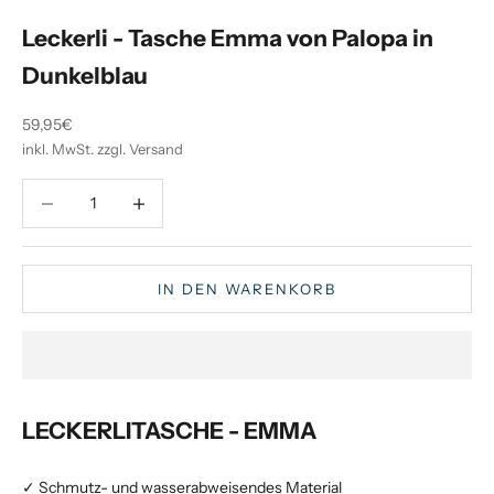
Leckerli - Tasche Emma von Palopa in
Dunkelblau
Angebot
59,95€
inkl. MwSt. zzgl. Versand
Anzahl verringern
Anzahl verringern
IN DEN WARENKORB
LECKERLITASCHE - EMMA
✓ Schmutz- und wasserabweisendes Material