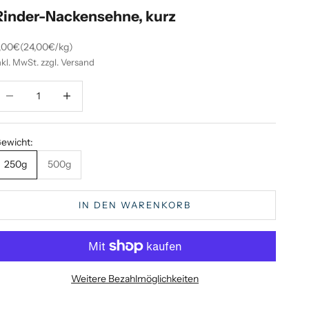
Rinder-Nackensehne, kurz
ngebot
,00€
(24,00€/kg)
nkl. MwSt. zzgl. Versand
nzahl verringern
Anzahl verringern
ewicht:
250g
500g
IN DEN WARENKORB
Weitere Bezahlmöglichkeiten