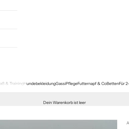
paß & Training
Hundebekleidung
Gassi
Pflege
Futternapf & Co
Betten
Für 2
Dein Warenkorb ist leer
A