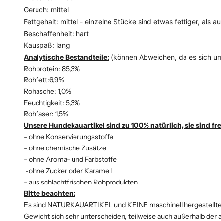
Geruch: mittel
Fettgehalt: mittel - einzelne Stücke sind etwas fettiger, als a
Beschaffenheit: hart
Kauspaß: lang
Analytische Bestandteile:
(können Abweichen, da es sich um
Rohprotein: 85,3%
Rohfett:6,9%
Rohasche: 1,0%
Feuchtigkeit: 5,3%
Rohfaser: 1,5%
Unsere Hundekauartikel sind zu 100% natürlich, sie sind fre
- ohne Konservierungsstoffe
- ohne chemische Zusätze
- ohne Aroma- und Farbstoffe
-ohne Zucker oder Karamell
- aus schlachtfrischen Rohprodukten
Bitte beachten:
Es sind NATURKAUARTIKEL und KEINE maschinell hergestellten
Gewicht sich sehr unterscheiden, teilweise auch auße