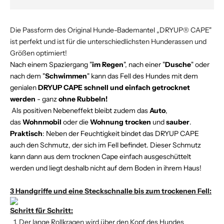
Die Passform des Original Hunde-Bademantel „DRYUP® CAPE"
ist perfekt und ist für die unterschiedlichsten Hunderassen und
Größen optimiert!
Nach einem Spaziergang "
im Regen
", nach einer "
Dusche
" oder
nach dem "
Schwimmen
" kann das Fell des Hundes mit dem
genialen
DRYUP CAPE schnell und einfach getrocknet
werden
- ganz
ohne Rubbeln!
Als positiven Nebeneffekt bleibt zudem das
Auto
,
das
Wohnmobil
oder die
Wohnung trocken
und
sauber
.
Praktisch
: Neben der Feuchtigkeit bindet das DRYUP CAPE
auch den Schmutz, der sich im Fell befindet. Dieser Schmutz
kann dann aus dem trocknen Cape einfach ausgeschüttelt
werden und liegt deshalb nicht auf dem Boden in ihrem Haus!
3 Handgriffe und eine Steckschnalle bis zum trockenen Fell:
Schritt für Schritt:
Der lange Rollkragen wird über den Kopf des Hundes