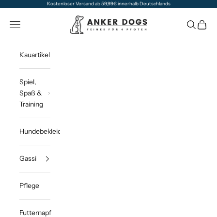
Zum Inhalt springen
Kostenloser Versand ab 59,99€ innerhalb Deutschlands
Anker Dogs
Navigationsmenü öffnen
Suche öff
Waren
Kauartikel
Spiel,
Spaß &
Training
Hundebekleidung
Gassi
Pflege
Futternapf