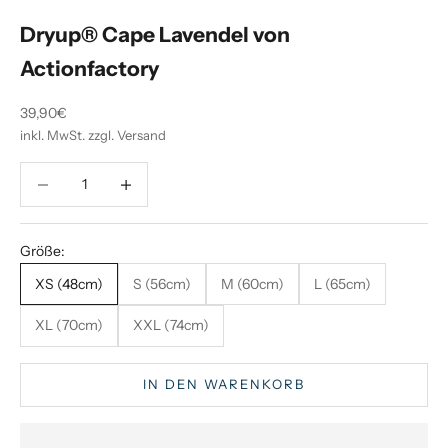
Dryup® Cape Lavendel von
Actionfactory
Angebot
39,90€
inkl. MwSt. zzgl. Versand
Anzahl verringern
Anzahl verringern
Größe:
XS (48cm)
S (56cm)
M (60cm)
L (65cm)
XL (70cm)
XXL (74cm)
IN DEN WARENKORB