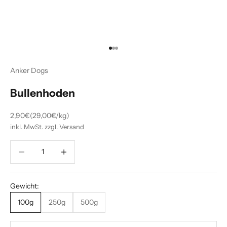
Gehe zu Element 1
Gehe zu Element 2
Gehe zu Element 3
Anker Dogs
Bullenhoden
Angebot
2,90€
(29,00€/kg)
inkl. MwSt. zzgl. Versand
Anzahl verringern
Anzahl verringern
Gewicht:
100g
250g
500g