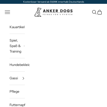
Zum Inhalt springen
Kostenloser Versand ab 59,99€ innerhalb Deutschlands
Anker Dogs
Navigationsmenü öffnen
Suche öff
Waren
Kauartikel
Spiel,
Spaß &
Training
Hundebekleidung
Gassi
Pflege
Futternapf