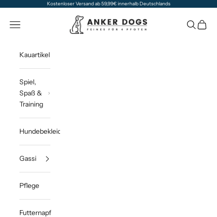
Zum Inhalt springen
Kostenloser Versand ab 59,99€ innerhalb Deutschlands
Anker Dogs
Navigationsmenü öffnen
Suche öff
Waren
Kauartikel
Spiel,
Spaß &
Training
Hundebekleidung
Gassi
Pflege
Futternapf