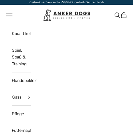
Zum Inhalt springen
Kostenloser Versand ab 59,99€ innerhalb Deutschlands
Anker Dogs
Navigationsmenü öffnen
Suche öff
Waren
Kauartikel
Spiel,
Spaß &
Training
Hundebekleidung
Gassi
Pflege
Futternapf