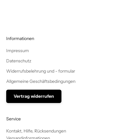
Angebot
10,90€
Informationen
Impressum
Datenschutz
Widerrufsbelehrung und - formular
Allgemeine Geschäftsbedingungen
Vertrag widerrufen
Service
Kontakt, Hilfe, Rücksendungen
Versandinformationen