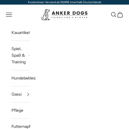
Zum Inhalt springen
Kostenloser Versand ab 59,99€ innerhalb Deutschlands
Anker Dogs
Navigationsmenü öffnen
Suche öff
Waren
Kauartikel
Spiel,
Spaß &
Training
Hundebekleidung
Gassi
Pflege
Futternapf